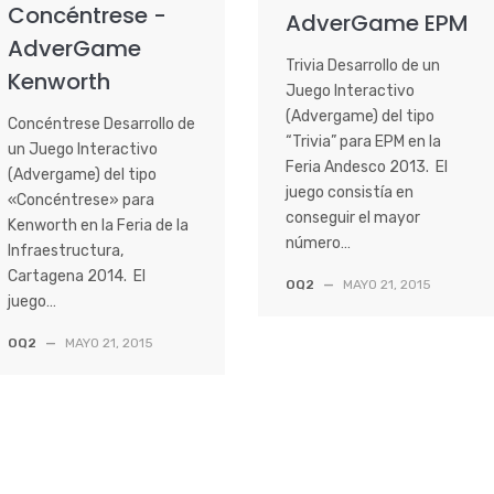
Concéntrese -
AdverGame EPM
AdverGame
Trivia Desarrollo de un
Kenworth
Juego Interactivo
(Advergame) del tipo
Concéntrese Desarrollo de
“Trivia” para EPM en la
un Juego Interactivo
Feria Andesco 2013. El
(Advergame) del tipo
juego consistía en
«Concéntrese» para
conseguir el mayor
Kenworth en la Feria de la
número…
Infraestructura,
Cartagena 2014. El
OQ2
—
MAYO 21, 2015
juego…
OQ2
—
MAYO 21, 2015