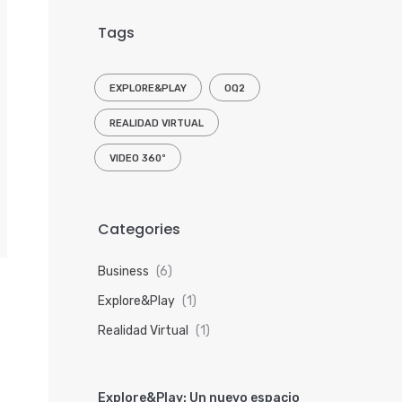
Tags
EXPLORE&PLAY
OQ2
REALIDAD VIRTUAL
VIDEO 360º
Categories
Business
(6)
Explore&Play
(1)
Realidad Virtual
(1)
Explore&Play: Un nuevo espacio