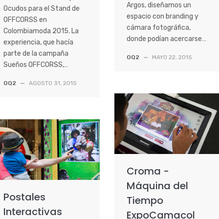
Argos, diseñamos un
Ocudos para el Stand de
espacio con branding y
OFFCORSS en
cámara fotográfica,
Colombiamoda 2015. La
donde podían acercarse…
experiencia, que hacía
parte de la campaña
OQ2
—
MAYO 22, 2015
Sueños OFFCORSS,…
OQ2
—
AGOSTO 31, 2015
Croma -
Máquina del
Postales
Tiempo
Interactivas
ExpoCamacol