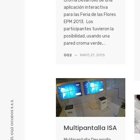
Croma Desarrollo de una
aplicación interactiva
para las Feria de las Flores
EPM 2013. Los
participantes tuvieron la
posibilidad, usando una
pared croma verde,…
OQ2
—
MAYO 21, 2015
© 2021, OQ2 OCUDOS S.A.S.
Multipantalla ISA
Multipantalla Desarrollo