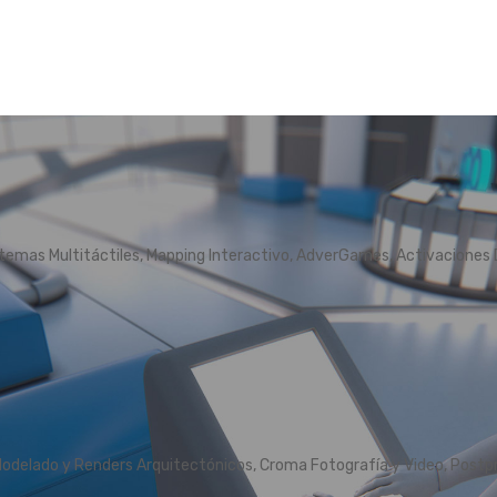
temas Multitáctiles, Mapping Interactivo, AdverGames, Activaciones D
Modelado y Renders Arquitectónicos, Croma Fotografía y Video, Postpr