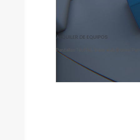
ALQUILER DE EQUIPOS
Pantallas Táctiles, Video Wall, Drones, P