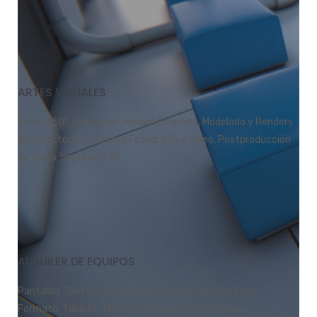
ARTES VISUALES
Video 360º, Animación, Motion Graphics, Modelado y Renders
Arquitectónicos, Croma Fotografía y Video, Postproducción
de Video, Impresión 3D.
ALQUILER DE EQUIPOS
Pantallas Táctiles, Video Wall, Drones, Pantallas Gran
Formato, Tablets. Diseño y Producción de Stands.