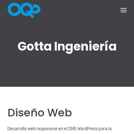
Skip
to
content
Gotta Ingeniería
Diseño Web
Desarrollo web responsive en el CMS WordPress para la