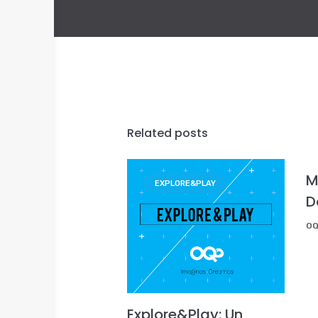
Related posts
M
EXPLORE&PLAY
D
O
Explore&Play: Un