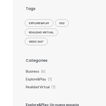
Tags
EXPLORE&PLAY
OQ2
REALIDAD VIRTUAL
VIDEO 360º
Categories
Business
(6)
Explore&Play
(1)
Realidad Virtual
(1)
Explore&Play: Un nuevo espacio